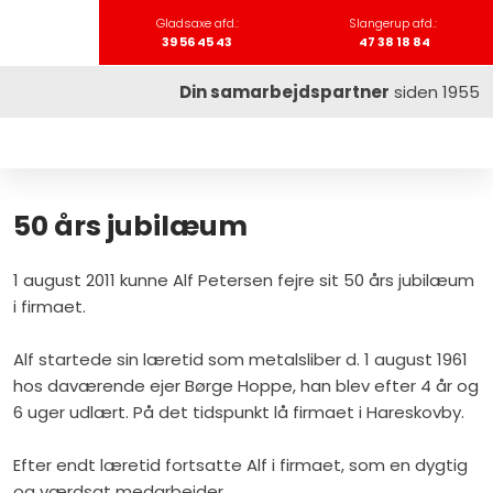
Gladsaxe afd.:​​
Slangerup afd.:​​
39 56 45 43
47 38 18 84
Din samarbejdspartner
siden 1955
50 års jubilæum
1 august 2011 kunne Alf Petersen fejre sit 50 års jubilæum
i firmaet.
Alf startede sin læretid som metalsliber d. 1 august 1961
hos daværende ejer Børge Hoppe, han blev efter 4 år og
6 uger udlært. På det tidspunkt lå firmaet i Hareskovby.
Efter endt læretid fortsatte Alf i firmaet, som en dygtig
og værdsat medarbejder.​