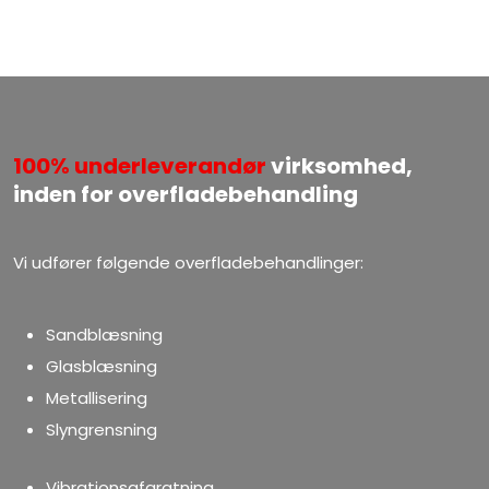
100%
underleverandør
virksomhed,
​​inden for overfladebehandling
​Vi udfører følgende overfladebehandlinger:​​​
Sandblæsning
Glasblæsning
Metallisering​
Slyngrensning
Vibrationsafgratning