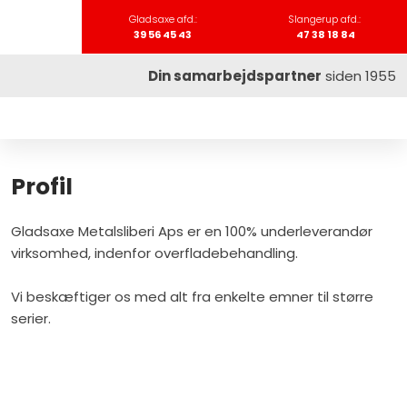
Gladsaxe afd.:​​
Slangerup afd.:​​
39 56 45 43
47 38 18 84
Din samarbejdspartner
siden 1955
Profil
​Gladsaxe Metalsliberi Aps er en 100% underleverandør
virksomhed, indenfor overfladebehandling.
Vi beskæftiger os med alt fra enkelte emner til større
serier.