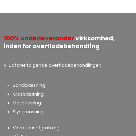
100%
underleverandør
virksomhed,
​​inden for overfladebehandling
​Vi udfører følgende overfladebehandlinger:​​​
Sandblæsning
Glasblæsning
Metallisering​
Slyngrensning
Vibrationsafgratning